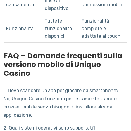
base al
caricamento
connessioni mobili
dispositivo
Tutte le
Funzionalità
Funzionalità
funzionalità
complete e
disponibili
adattate al touch
FAQ – Domande frequenti sulla
versione mobile di Unique
Casino
1. Devo scaricare un’app per giocare da smartphone?
No, Unique Casino funziona perfettamente tramite
browser mobile senza bisogno di installare alcuna
applicazione.
2. Quali sistemi operativi sono supportati?