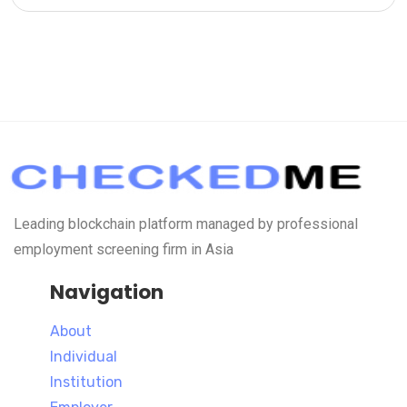
Leading blockchain platform managed by professional
employment screening firm in Asia
Navigation
About
Individual
Institution