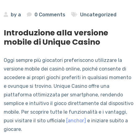
by
a
0 Comments
Uncategorized
Introduzione alla versione
mobile di Unique Casino
Oggi sempre più giocatori preferiscono utilizzare la
versione mobile dei casinò online, poiché consente di
accedere ai propri giochi preferiti in qualsiasi momento
e ovunque si trovino. Unique Casino offre una
piattaforma ottimizzata per smartphone, rendendo
semplice e intuitivo il gioco direttamente dal dispositivo
mobile. Per scoprire tutte le funzionalità e i vantaggi,
puoi visitare il sito ufficiale
[anchor]
e iniziare subito a
giocare.