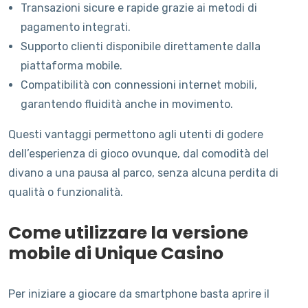
Transazioni sicure e rapide grazie ai metodi di
pagamento integrati.
Supporto clienti disponibile direttamente dalla
piattaforma mobile.
Compatibilità con connessioni internet mobili,
garantendo fluidità anche in movimento.
Questi vantaggi permettono agli utenti di godere
dell’esperienza di gioco ovunque, dal comodità del
divano a una pausa al parco, senza alcuna perdita di
qualità o funzionalità.
Come utilizzare la versione
mobile di Unique Casino
Per iniziare a giocare da smartphone basta aprire il