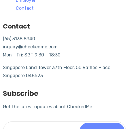
Employer
Contact
Contact
(65) 3138 8940
inquiry@checkedme.com
Mon – Fri: SGT 9:30 – 18:30
Singapore Land Tower 37th Floor, 50 Raffles Place
Singapore 048623
Subscribe
Get the latest updates about CheckedMe.