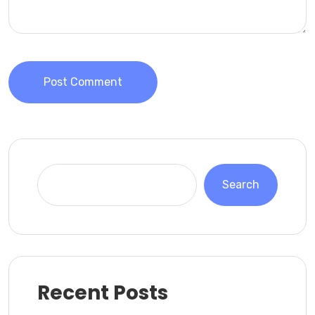
Post Comment
Search
Recent Posts