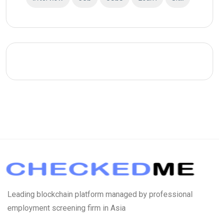
Leading blockchain platform managed by professional
employment screening firm in Asia