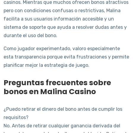
casinos. Mientras que muchos ofrecen bonos atractivos
pero con condiciones confusas o restrictivas, Malina
facilita a sus usuarios información accesible y un
sistema de soporte que ayuda a resolver dudas antes y
durante el uso del bono.
Como jugador experimentado, valoro especialmente
esta transparencia porque evita frustraciones y permite
planificar mejor la estrategia de juego.
Preguntas frecuentes sobre
bonos en Malina Casino
¿Puedo retirar el dinero del bono antes de cumplir los
requisitos?
No. Antes de retirar cualquier ganancia derivada del