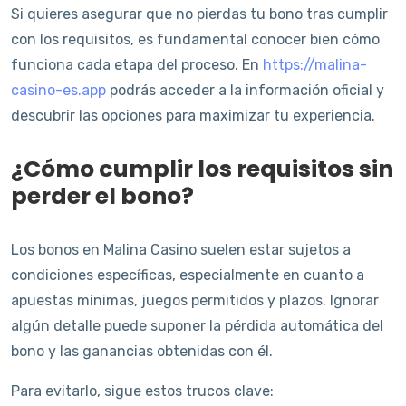
Si quieres asegurar que no pierdas tu bono tras cumplir
con los requisitos, es fundamental conocer bien cómo
funciona cada etapa del proceso. En
https://malina-
casino-es.app
podrás acceder a la información oficial y
descubrir las opciones para maximizar tu experiencia.
¿Cómo cumplir los requisitos sin
perder el bono?
Los bonos en Malina Casino suelen estar sujetos a
condiciones específicas, especialmente en cuanto a
apuestas mínimas, juegos permitidos y plazos. Ignorar
algún detalle puede suponer la pérdida automática del
bono y las ganancias obtenidas con él.
Para evitarlo, sigue estos trucos clave: