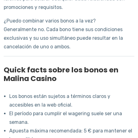
promociones y requisitos.
¿Puedo combinar varios bonos a la vez?
Generalmente no. Cada bono tiene sus condiciones
exclusivas y su uso simultáneo puede resultar en la
cancelación de uno o ambos.
Quick facts sobre los bonos en
Malina Casino
Los bonos están sujetos a términos claros y
accesibles en la web oficial.
El período para cumplir el wagering suele ser una
semana.
Apuesta máxima recomendada: 5 € para mantener el