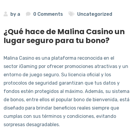
by
a
0 Comments
Uncategorized
¿Qué hace de Malina Casino un
lugar seguro para tu bono?
Malina Casino es una plataforma reconocida en el
sector iGaming por ofrecer promociones atractivas y un
entorno de juego seguro. Su licencia oficial y los
protocolos de seguridad garantizan que tus datos y
fondos estén protegidos al máximo. Además, su sistema
de bonos, entre ellos el popular bono de bienvenida, está
diseñado para brindar beneficios reales siempre que
cumplas con sus términos y condiciones, evitando
sorpresas desagradables.