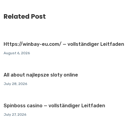
Related Post
Https://winbay-eu.com/ — vollständiger Leitfaden
August 6, 2026
All about najlepsze sloty online
July 28, 2026
Spinboss casino — vollständiger Leitfaden
July 27, 2026