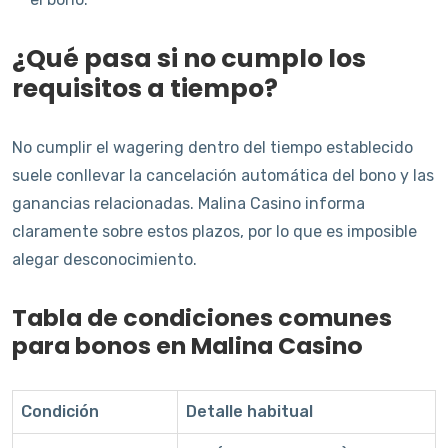
¿Qué pasa si no cumplo los
requisitos a tiempo?
No cumplir el wagering dentro del tiempo establecido
suele conllevar la cancelación automática del bono y las
ganancias relacionadas. Malina Casino informa
claramente sobre estos plazos, por lo que es imposible
alegar desconocimiento.
Tabla de condiciones comunes
para bonos en Malina Casino
Condición
Detalle habitual