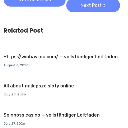
Next Post »
Related Post
Https://winbay-eu.com/ — vollständiger Leitfaden
August 6, 2026
All about najlepsze sloty online
July 28, 2026
Spinboss casino — vollständiger Leitfaden
July 27, 2026