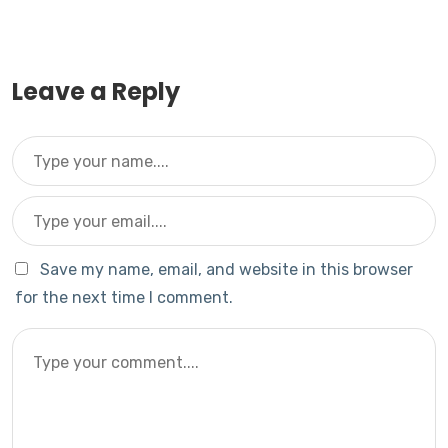
Leave a Reply
Save my name, email, and website in this browser
for the next time I comment.