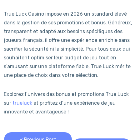
True Luck Casino impose en 2026 un standard élevé
dans la gestion de ses promotions et bonus. Généreux,
transparent et adapté aux besoins spécifiques des
joueurs français, il offre une expérience enrichie sans
sacrifier la sécurité ni la simplicité. Pour tous ceux qui
souhaitent optimiser leur budget de jeu tout en
s’amusant sur une plateforme fiable, True Luck mérite
une place de choix dans votre sélection.
Explorez l’univers des bonus et promotions True Luck
sur
trueluck
et profitez d’une expérience de jeu
innovante et avantageuse !
« Previous Post