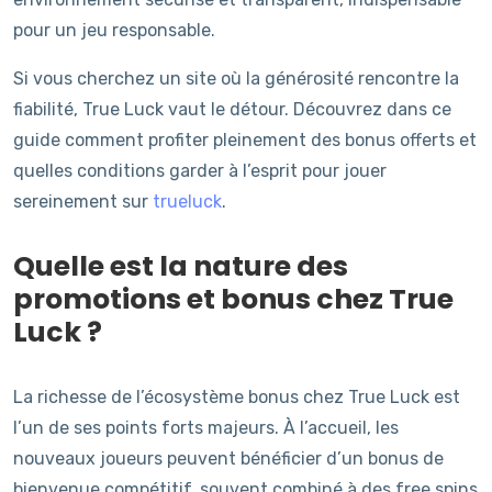
pour un jeu responsable.
Si vous cherchez un site où la générosité rencontre la
fiabilité, True Luck vaut le détour. Découvrez dans ce
guide comment profiter pleinement des bonus offerts et
quelles conditions garder à l’esprit pour jouer
sereinement sur
trueluck
.
Quelle est la nature des
promotions et bonus chez True
Luck ?
La richesse de l’écosystème bonus chez True Luck est
l’un de ses points forts majeurs. À l’accueil, les
nouveaux joueurs peuvent bénéficier d’un bonus de
bienvenue compétitif, souvent combiné à des free spins