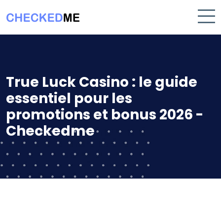
True Luck Casino : le guide
essentiel pour les
promotions et bonus 2026 -
Checkedme