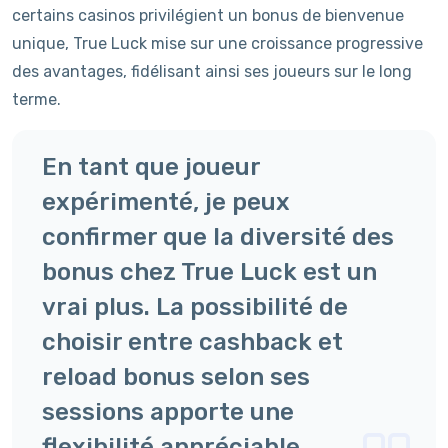
certains casinos privilégient un bonus de bienvenue
unique, True Luck mise sur une croissance progressive
des avantages, fidélisant ainsi ses joueurs sur le long
terme.
En tant que joueur
expérimenté, je peux
confirmer que la diversité des
bonus chez True Luck est un
vrai plus. La possibilité de
choisir entre cashback et
reload bonus selon ses
sessions apporte une
flexibilité appréciable.