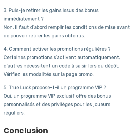
3. Puis-je retirer les gains issus des bonus
immédiatement ?
Non, il faut d’abord remplir les conditions de mise avant
de pouvoir retirer les gains obtenus.
4. Comment activer les promotions régulières ?
Certaines promotions s’activent automatiquement,
d’autres nécessitent un code à saisir lors du dépôt.
Vérifiez les modalités sur la page promo.
5. True Luck propose-t-il un programme VIP ?
Oui, un programme VIP exclusif offre des bonus
personnalisés et des privilèges pour les joueurs
réguliers.
Conclusion