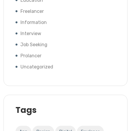
Education
Freelancer
Information
Interview
Job Seeking
Prolancer
Uncategorized
Tags