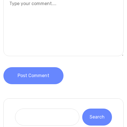
Post Comment
Search