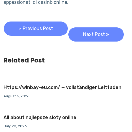
appassionati di casinò online.
« Previous Post
Next Post »
Related Post
Https://winbay-eu.com/ — vollständiger Leitfaden
August 6, 2026
All about najlepsze sloty online
July 28, 2026