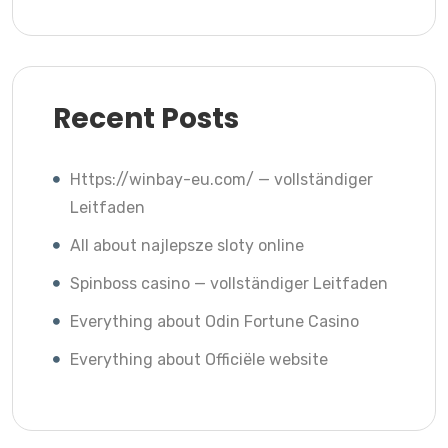
Recent Posts
Https://winbay-eu.com/ — vollständiger
Leitfaden
All about najlepsze sloty online
Spinboss casino — vollständiger Leitfaden
Everything about Odin Fortune Casino
Everything about Officiële website