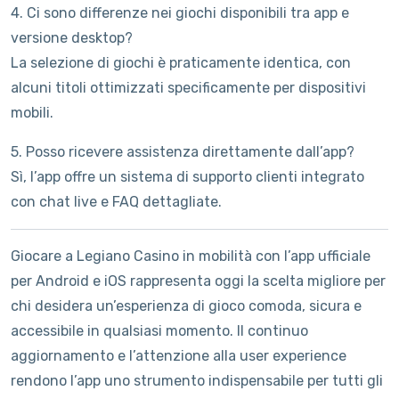
4. Ci sono differenze nei giochi disponibili tra app e
versione desktop?
La selezione di giochi è praticamente identica, con
alcuni titoli ottimizzati specificamente per dispositivi
mobili.
5. Posso ricevere assistenza direttamente dall’app?
Sì, l’app offre un sistema di supporto clienti integrato
con chat live e FAQ dettagliate.
Giocare a Legiano Casino in mobilità con l’app ufficiale
per Android e iOS rappresenta oggi la scelta migliore per
chi desidera un’esperienza di gioco comoda, sicura e
accessibile in qualsiasi momento. Il continuo
aggiornamento e l’attenzione alla user experience
rendono l’app uno strumento indispensabile per tutti gli