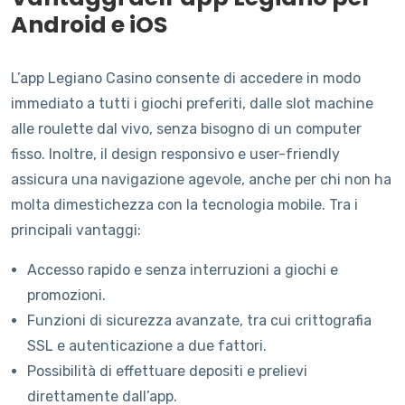
Android e iOS
L’app Legiano Casino consente di accedere in modo
immediato a tutti i giochi preferiti, dalle slot machine
alle roulette dal vivo, senza bisogno di un computer
fisso. Inoltre, il design responsivo e user-friendly
assicura una navigazione agevole, anche per chi non ha
molta dimestichezza con la tecnologia mobile. Tra i
principali vantaggi:
Accesso rapido e senza interruzioni a giochi e
promozioni.
Funzioni di sicurezza avanzate, tra cui crittografia
SSL e autenticazione a due fattori.
Possibilità di effettuare depositi e prelievi
direttamente dall’app.