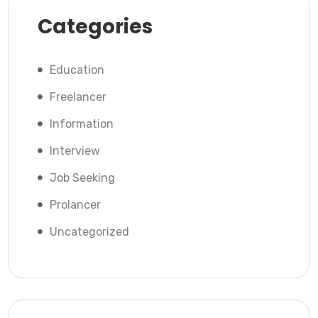
Categories
Education
Freelancer
Information
Interview
Job Seeking
Prolancer
Uncategorized