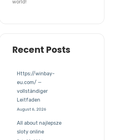
world!
Recent Posts
Https://winbay-
eu.com/ —
vollständiger
Leitfaden
August 6, 2026
All about najlepsze
sloty online