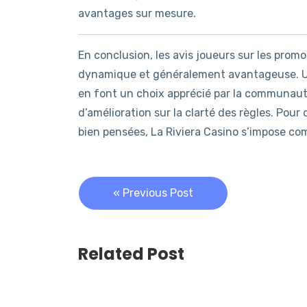
avantages sur mesure.
En conclusion, les avis joueurs sur les prom
dynamique et généralement avantageuse. Une
en font un choix apprécié par la communau
d’amélioration sur la clarté des règles. Pou
bien pensées, La Riviera Casino s’impose co
« Previous Post
Related Post