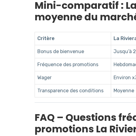
Mini-comparatif : La
moyenne du march
Critère
La Rivier
Bonus de bienvenue
Jusqu’à 2
Fréquence des promotions
Hebdomad
Wager
Environ x
Transparence des conditions
Moyenne
FAQ – Questions fré
promotions La Rivie