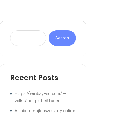
Search
Recent Posts
Https://winbay-eu.com/ —
vollständiger Leitfaden
All about najlepsze sloty online