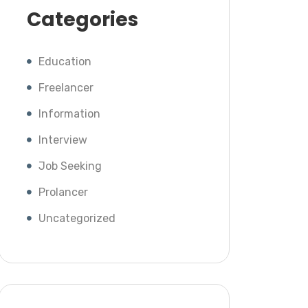
Categories
Education
Freelancer
Information
Interview
Job Seeking
Prolancer
Uncategorized