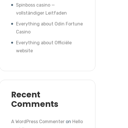
Spinboss casino —
vollständiger Leitfaden
Everything about Odin Fortune
Casino
Everything about Officiële
website
Recent
Comments
A WordPress Commenter
on
Hello