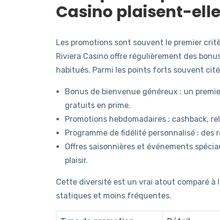
Casino plaisent-elle
Les promotions sont souvent le premier critè
Riviera Casino offre régulièrement des bon
habitués. Parmi les points forts souvent cit
Bonus de bienvenue généreux : un premier
gratuits en prime.
Promotions hebdomadaires : cashback, re
Programme de fidélité personnalisé : des r
Offres saisonnières et événements spéciau
plaisir.
Cette diversité est un vrai atout comparé à
statiques et moins fréquentes.