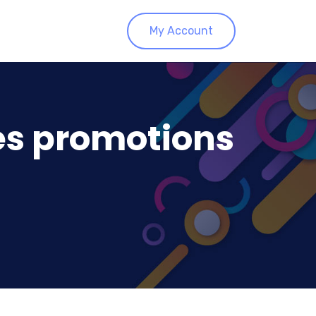
My Account
les promotions