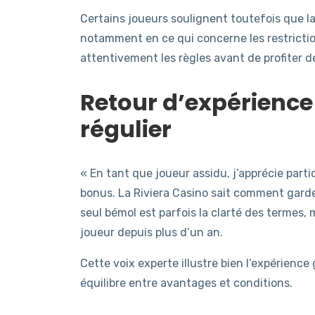
Certains joueurs soulignent toutefois que la 
notamment en ce qui concerne les restrictions
attentivement les règles avant de profiter d
Retour d’expérience 
régulier
« En tant que joueur assidu, j’apprécie parti
bonus. La Riviera Casino sait comment garde
seul bémol est parfois la clarté des termes, 
joueur depuis plus d’un an.
Cette voix experte illustre bien l’expérienc
équilibre entre avantages et conditions.